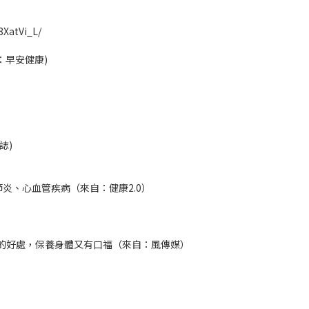
8XatVi_L/
：早安健康)
誌)
炎、心血管疾病（來自：健康2.0）
奇的好處，保養身體又有口福（來自：風傳媒）