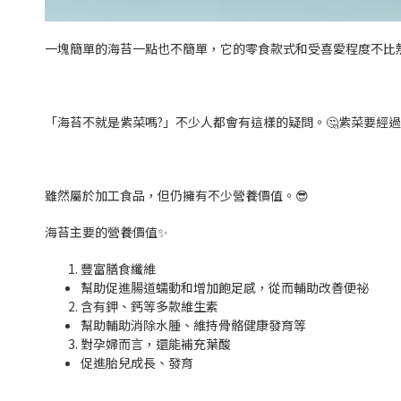
一塊簡單的海苔一點也不簡單，它的零食款式和受喜愛程度不比熱
「海苔不就是紫菜嗎?」不少人都會有這樣的疑問。🤔紫菜要經
雖然屬於加工食品，但仍擁有不少營養價值。😎
海苔主要的營養價值✨
豐富膳食纖維
幫助促進腸道蠕動和增加飽足感，從而輔助改善便祕
含有鉀、鈣等多款維生素
幫助輔助消除水腫、維持骨骼健康發育等
對孕婦而言，還能補充葉酸
促進胎兒成長、發育