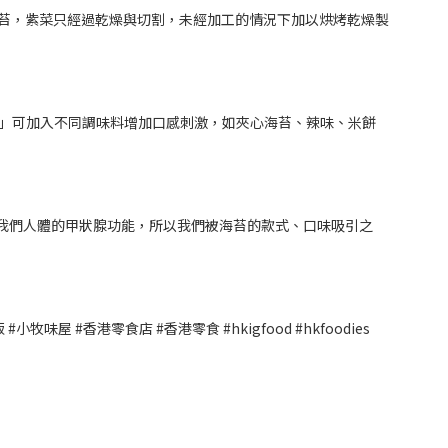
海苔，紫菜只經過乾燥與切割，未經加工的情況下加以烘烤乾燥製
苔」可加入不同調味料增加口感刺激，如夾心海苔、辣味、米餅
我們人體的甲狀腺功能，所以我們被海苔的款式、口味吸引之
味屋 #香港零食店 #香港零食 #hkigfood #hkfoodies