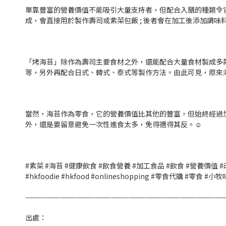
單靠豐富的營養價值不能吸引大量支持者，但配合入膳的種類令它
成，會直接用於製作壽司或紫菜包飯 ; 後者會在加工後添加調味
「烤海苔」除作為壽司主要食材之外，還能配合大量食材製成多
等，另外再配合日式、韓式、泰式等製作方法。由此可見，原來海苔
當然，海苔作為零食，它的營養價值比其他的豐富，但始終經過
外，還是要留意避免一次性進食太多，免得適得其反。☺️
#紫菜 #海苔 #健康飲食 #飲食營養 #加工食品 #飲食 #營養價值 #改
#hkfoodie #hkfood #onlineshopping #零食代購 #零
———————————————————————————————————
出處：