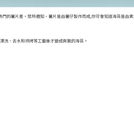
門的薯片差。眾所週知，薯片是由薯仔製作而成,你可會知道海苔是由紫菜製
過漂洗、去水和烘烤等工藝後才變成爽脆的海苔。