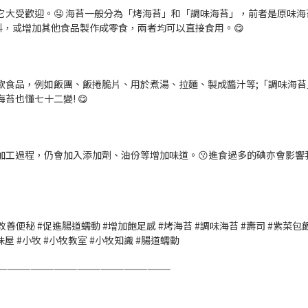
大受歡迎。🤤 海苔一般分為「烤海苔」和「調味海苔」，前者是原味
料，或增加其他食品製作成零食，兩者均可以直接食用。😋
款食品，例如飯團、飯捲脆片、用於煮湯、拉麵、製成醬汁等;「調味海
也懂七十二變! 😋
加工過程，仍會加入添加劑、油份等增加味道。😗進食過多的碘亦會影響
善便秘 #促進腸道蠕動 #增加飽足感 #烤海苔 #調味海苔 #壽司 #紫菜包飯 #小牧
食 #小牧味屋 #小牧 #小牧教室 #小牧知識 #腸道蠕動
——————————————————————