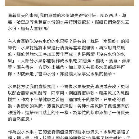
隨着夏天的來臨,我們身體的水份缺失得特別快，所以西瓜、草
莓、哈密瓜等含豐富水份的水果特別受歡迎。假如它們全都失去
水份，還有人喜歡嗎?
有人會喜歡吃沒有水份的水果嗎？是有的！就是「水果乾」的粉
絲們。水果乾是將水果進行清洗等基本處理後，再採用自然風
乾、曬乾等脫水工序加工製作而成，也是所謂「沒有水份的水
果」。大部分水果都能製作成水果乾,如香蕉、櫻桃、菠蘿、蘋果
等，應有盡有，方便外出攜帶，加上夏天有很多水果都成熟可
擇，即使弄走了當中水份，亦能讓大家享受水果的精華。
水果乾方便我們直接食用，不需像水果般要先清洗或去皮，更可
以配合燕麥或乳酪等一同享用，例如將蜜桃乾、蘋果乾加入乳酪
攪拌，作為下午茶健康之首選。獼猴桃干的酸甜、芒果乾的嚼
勁、香蕉乾的香脆、菠蘿乾的清甜，各種水果乾除了保留應有的
味道外，還帶來口感上的不一樣，為繁忙的都市添加了一份夏天
的自然氣息。
作為脫水水果，它的營養價值沒有跟隨水份流失。水果乾濃縮了
鈣、鉀、鎂、鐵、鋅等人體必需的礦物質;亦保留了膳食纖維，促