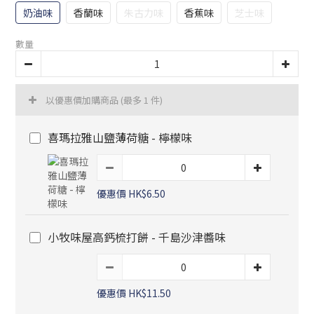
奶油味
香蘭味
朱古力味
香蕉味
芝士味
數量
以優惠價加購商品
(最多 1 件)
喜瑪拉雅山鹽薄荷糖 - 檸檬味
優惠價 HK$6.50
小牧味屋高鈣梳打餅 - 千島沙津醬味
優惠價 HK$11.50