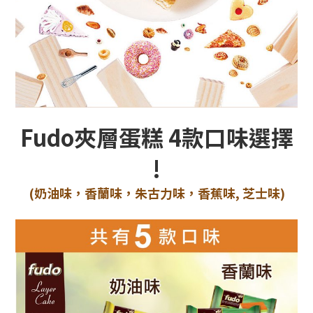
Fudo
夾層蛋糕
4款口味選擇
!
(奶油味
，香蘭味，朱古力味，香蕉味, 芝士味)