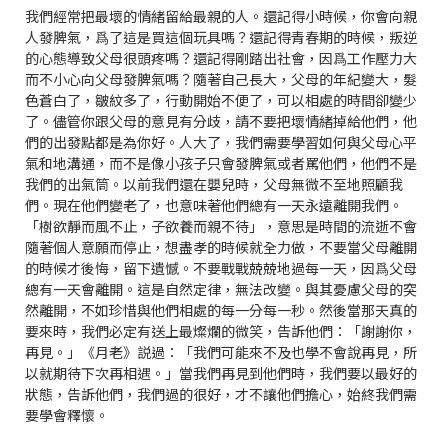
我們經常把最壞的情緒留給最親的人。還記得小時候，你會向親
人發脾氣，爲了這是買這個玩具嗎？還記得青春期的時候，叛逆
的心態導致父母很頭疼嗎？還記得剛踏出社會，因爲工作壓力大
而不小心向父母發脾氣嗎？隨著自己長大，父母的年紀變大，髮
色蒼白了，皺紋多了，行動開始不便了，可以相處的時間卻變少
了。儘管你跟父母的意見有分歧，請不要把壞情緒掉給他們，他
們的出發點都是為你好。人大了，我們需要學習如何與父母心平
氣和地溝通，而不是像小孩子只會發脾氣或者罵他們，他們不是
我們的出氣筒。以前我們還在嬰兒時，父母無微不至地照顧我
們。現在他們變老了，也意味著他們總有一天永遠離開我們。
「樹欲靜而風不止，子欲養而親不待」，意思是時間的流逝不會
隨著個人意願而停止，想盡孝的時候就全力做，不要當父母離開
的時候才後悔，留下遺憾。不要戰戰兢兢地過每一天，因爲父母
總有一天會離開。這是自然定律，無法改變。與其憂慮父母的突
然離開，不如珍惜與他們相處的每一分每一秒。然後當那天真的
要來時，我們必定有送上最燦爛的微笑，告訴他們：「謝謝你，
再見。」《月老》説過：「我們可能來不及也學不會說再見，所
以就期待下次再相遇。」當我們再見到他們時，我們要以最好的
狀態，告訴他們，我們過的很好，才不讓他們擔心，始終我們需
要學會釋懷。