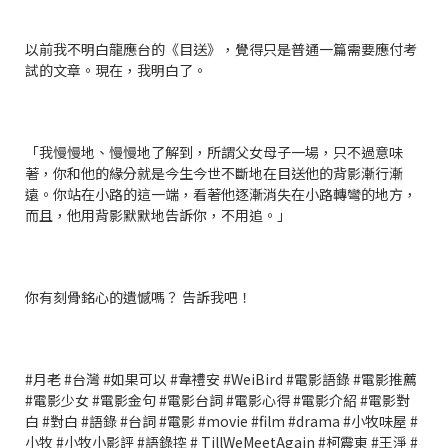
以前我不明白龍應台的《目送》，覺得只是普通一篇需要應付考
試的文章。現在，我明白了。
「我慢慢地、慢慢地了解到，所謂父女母子一場，只不過意味
著，你和他的緣分就是今生今世不斷地在目送他的背影漸行漸
遠。你站在小路的這一端，看著他逐漸消失在小路轉彎的地方，
而且，他用背影默默地告訴你，不用追。」
你有刻骨銘心的遺憾嗎？ 告訴我吧！
#月老 #台灣 #如果可以 #韋禮安 #WeiBird #電影語錄 #電影推薦
#電影少女 #電影金句 #電影台詞 #電影心得 #電影介紹 #電影對
白 #對白 #語錄 #台詞 #電影 #movie #film #drama #小牧味屋 #
小牧 #小牧小影評 #語錄控 # TillWeMeetAgain #柯震東 #王淨 #