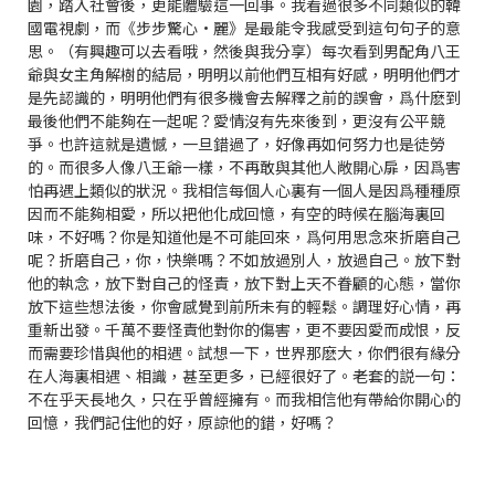
園，踏入社會後，更能體驗這一回事。我看過很多不同類似的韓
國電視劇，而《步步驚心•麗》是最能令我感受到這句句子的意
思。（有興趣可以去看哦，然後與我分享）每次看到男配角八王
爺與女主角解樹的結局，明明以前他們互相有好感，明明他們才
是先認識的，明明他們有很多機會去解釋之前的誤會，爲什麽到
最後他們不能夠在一起呢？愛情沒有先來後到，更沒有公平競
爭。也許這就是遺憾，一旦錯過了，好像再如何努力也是徒勞
的。而很多人像八王爺一樣，不再敢與其他人敞開心扉，因爲害
怕再遇上類似的狀況。我相信每個人心裏有一個人是因爲種種原
因而不能夠相愛，所以把他化成回憶，有空的時候在腦海裏回
味，不好嗎？你是知道他是不可能回來，爲何用思念來折磨自己
呢？折磨自己，你，快樂嗎？不如放過別人，放過自己。放下對
他的執念，放下對自己的怪責，放下對上天不眷顧的心態，當你
放下這些想法後，你會感覺到前所未有的輕鬆。調理好心情，再
重新出發。千萬不要怪責他對你的傷害，更不要因愛而成恨，反
而需要珍惜與他的相遇。試想一下，世界那麽大，你們很有緣分
在人海裏相遇、相識，甚至更多，已經很好了。老套的説一句：
不在乎天長地久，只在乎曾經擁有。而我相信他有帶給你開心的
回憶，我們記住他的好，原諒他的錯，好嗎？