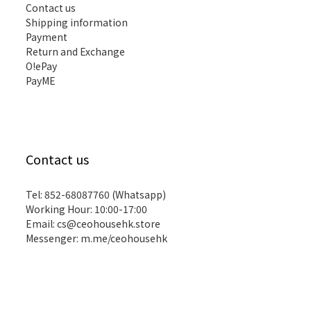
Contact us
Shipping information
Payment
Return and Exchange
O!ePay
PayME
Contact us
Tel: 852-68087760 (Whatsapp)
Working Hour: 10:00-17:00
Email:
cs@ceohousehk.store
Messenger:
m.me/ceohousehk