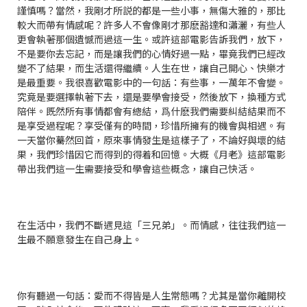
謹慎嗎？當然，我剛才所説的都是一些小事，無傷大雅的，那比
較大而帶有情感呢？許多人不會像剛才那麽豁達和瀟灑，有些人
更會執著那個遺憾而過這一生。或許這部電影告訴我們，放下，
不是要你去忘記，而是讓我們的心情好過一點，畢竟我們已經改
變不了結果，而生活還得繼續。人生在世，讓自己開心、快樂才
是最重要。我很喜歡電影中的一句話：有些事，一萬年不會變。
究竟是要選擇執著下去，還是要學會接受，然後放下，換種方式
陪伴。既然所有事情都會有總結，爲什麽我們需要糾結結果而不
是享受過程呢？享受僅有的時間，珍惜所擁有的機會與相遇。有
一天當你驀然回首，原來事情發生是這樣子了，不論好與壞的結
果，我們珍惜因它而得到的得着和回憶。大概《月老》這部電影
帶出我們這一生需要接受和學會這些概念，讓自己快活。
在生活中，我們不斷遇見這「三兄弟」。而情感，往往我們這一
生最不願意發生在自己身上。
你有聽過一句話：愛而不得皆是人生常態嗎？尤其是當你離開校