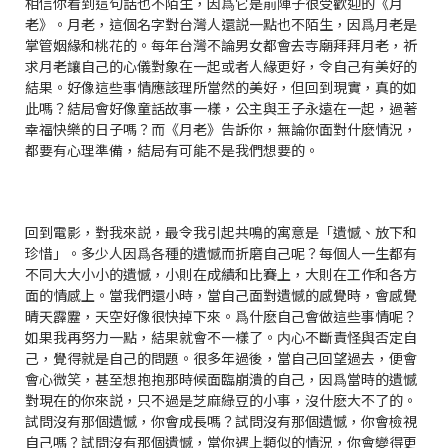
相信你看到這句話也不陌生，因爲它是前陣子很受歡迎的《月
老》。月老，這個名字對台灣人還説一點也不陌生，因爲月老是
掌管姻緣和桃花的。每年台灣不論男女都會去寺廟拜拜月老，祈
求月老讓自己的心儀對象在一起或者人緣更好，令自己有美好的
結果。好像這些事情應該理所當然的美好，但回到現實，真的如
此嗎？結局會好像童話故事一樣，公主與王子永遠在一起，過著
幸福快樂的日子嗎？而《月老》告訴你，無論你面對什麽情況，
都要有心理準備，結局有可能不是我們想要的。
回到電影，對我來説，最令我引起共鳴的寓意是「遺憾、放下和
珍惜」。多少人因爲各種的遺憾而折磨自己呢？每個人一生都有
不同大大小小的遺憾，小則在成績和比賽上，大則在工作和各方
面的情感上。當我們還小時，當自己面對遺憾的感覺時，會感覺
晴天霹靂，天空好像很快掉下來。爲什麽自己會做這些事情呢？
如果我再努力一點，結果就會不一樣了。内心不斷責怪與否定自
己，覺得就是自己的問題。很多年過後，當自己回望過去，便會
會心微笑，甚至想抱抱那時候面臨崩潰的自己，因爲當時的遺憾
對現在的你來説，只不過是芝麻綠豆的小事，沒什麽大不了的。
試問沒有那個遺憾，你會成長嗎？試問沒有那個遺憾，你會檢視
自己嗎？試問沒有那個遺憾，當你遇上類似的情況，你會變得更