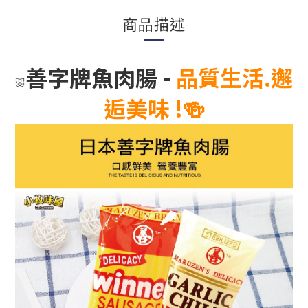
商品描述
善字牌魚肉腸
-
品質生活.邂
🐷
逅美味
!
🍻