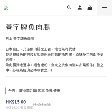
善字牌魚肉腸
日本 善字牌魚肉腸
日本進口，乃係魚肉腸之王者，地位無可代替! 
見到橙紅色的包裝就知道係最原始的魚肉腸，原味多年來都極受
歡迎。 
魚肉腸質地適中，唔會過粉，食完之後魚肉滋味亦殘留係口腔之
中，必視為經典必捧零食之一!
全店，購物滿$180 即享 免運 優惠
HK$15.00
HK$16.50
HK$14.00
會員獨享