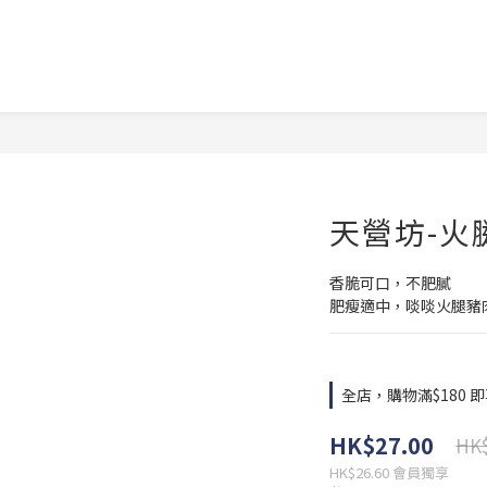
天營坊-火
香脆可口，不肥膩
肥瘦適中，啖啖火腿豬
全店，購物滿$180 即
HK$27.00
HK$
HK$26.60
會員獨享