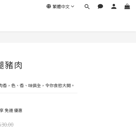
繁體中文
立即購買
腿豬肉
肉香，色、香、味俱全，令你食慾大開。
享 免運 優惠
30.00