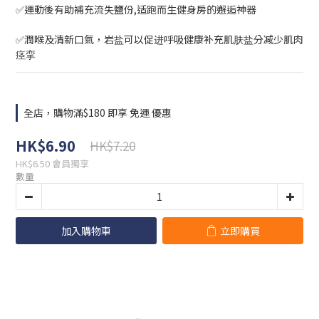
✅運動後有助補充流失鹽份,适跑而生健身房的邂逅神器
✅潤喉及清新口氣，岩盐可以促进呼吸健康补充肌肤盐分减少肌肉
痉挛
全店，購物滿$180 即享 免運 優惠
HK$6.90
HK$7.20
HK$6.50
會員獨享
數量
加入購物車
立即購買