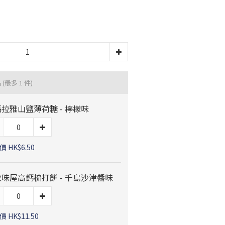
品
(最多 1 件)
拉雅山鹽薄荷糖 - 檸檬味
 HK$6.50
味屋高鈣梳打餅 - 千島沙津醬味
 HK$11.50